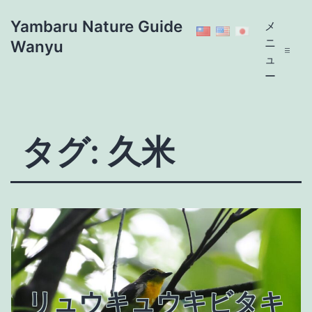
コ
Yambaru Nature Guide
メ
ン
ニ
Wanyu
テ
ュ
ン
ー
ツ
へ
ス
タグ:
久米
キ
ッ
プ
リュウキュウキビタキ