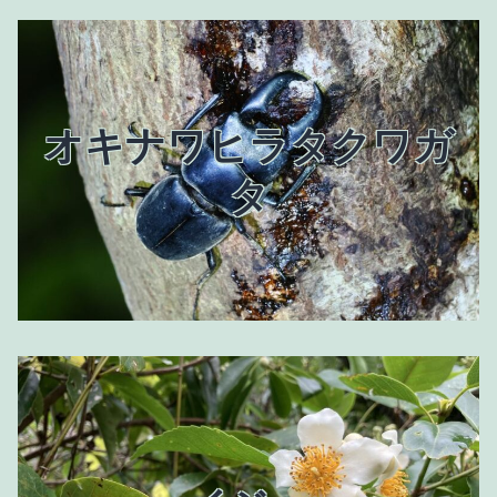
オキナワヒラタクワガ
タ