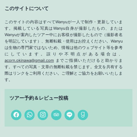
ジ
このサイトについて
送
このサイトの内容はすべてWanyuが一人で制作・更新していま
り
す。掲載している写真はWanyu自身が撮影したもの、または
Wanyuが案内したツアー中にお客様が撮影したもので（撮影者名
を明記しています）、無断転載・使用はお控えください。Wanyu
は生物の専門家ではないため、情報は他のウェブサイト等を参考
にしています。誤りや不明点がある場合は、
acorn.okinawa@gmail.com
までご指摘いただけると助かりま
す。すべての写真・文章の無断転載を禁じます。全文を共有する
際はリンクをご利用ください。ご理解とご協力をお願いいたしま
す。
ツアー予約＆レビュー投稿