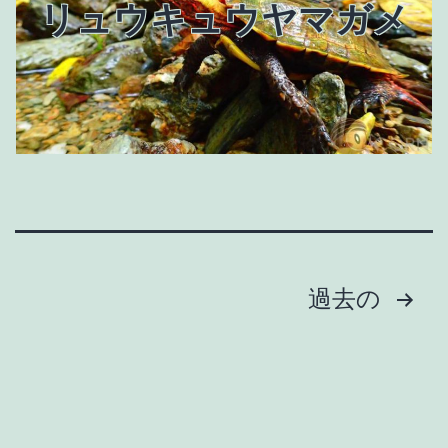
リュウキュウヤマガメ
投
稿
過去の
の
ペ
ー