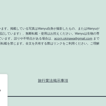
ます。掲載している写真はWanyu自身が撮影したもの、またはWanyuが
記しています）、無断転載・使用はお控えください。Wanyuは生物の専
ています。誤りや不明点がある場合は、
acorn.okinawa@gmail.com
まで
断転載を禁じます。全文を共有する際はリンクをご利用ください。ご理解
旅行業法掲示事項
e