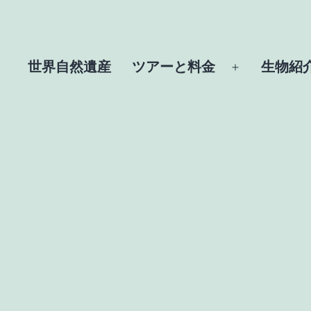
世界自然遺産
ツアーと料金
生物紹
メ
ニ
ュ
ー
を
開
く