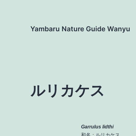
コ
ン
テ
Yambaru Nature Guide Wanyu
ン
ツ
へ
ス
キ
ッ
プ
ルリカケス
Garrulus lidthi
和名：ルリカケス