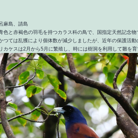
呂麻島、請島
青色と赤褐色の羽毛を持つカラス科の鳥で、国指定天然記念物
かつては乱獲により個体数が減少しましたが、近年の保護活動
リカケスは2月から5月に繁殖し、時には樹洞を利用して雛を育