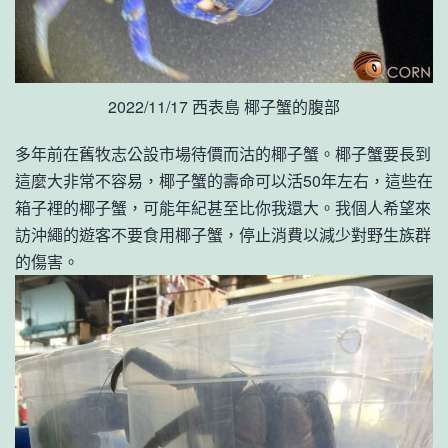
2022/11/17 西表島 椰子蟹的腹部
多年前在舊牧志公設市場待價而沽的椰子蟹。椰子蟹要長到
這麼大非常不容易，椰子蟹的壽命可以活50年左右，這些在
箱子裡的椰子蟹，可能年紀甚至比你我還大。我個人希望來
訪沖繩的遊客不要食用椰子蟹，停止消費以減少對野生族群
的傷害。