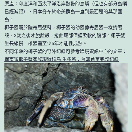
原產：印度洋和西太平洋沿岸熱帶的島嶼（但也有部分島嶼
已經滅絕），日本分布於奄美群島一直到最西邊的與那國
島。
椰子蟹屬於陸寄居蟹科，椰子蟹的幼蟹像寄居蟹一樣揹著
殼，2歲之後才脫離殼，捲曲尾部保護柔軟的腹部。椰子蟹
生長緩慢，雄蟹需至少5年才能性成熟。
不同年齡的椰子蟹的野外紀錄可參考環境資訊中心的文章：
保育類椰子蟹家族現蹤綠島 生多所：台灣首筆完整紀錄