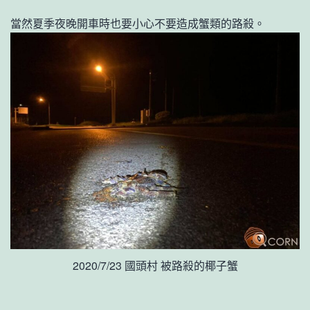
當然夏季夜晚開車時也要小心不要造成蟹類的路殺。
2020/7/23 國頭村 被路殺的椰子蟹