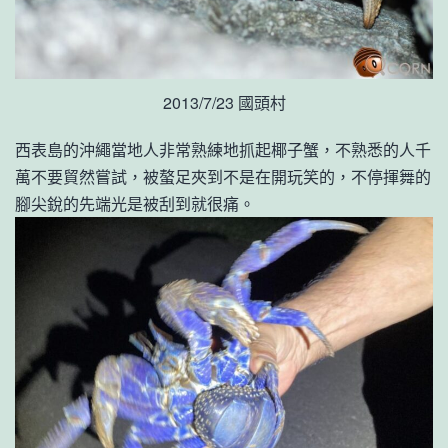
2013/7/23 國頭村
西表島的沖繩當地人非常熟練地抓起椰子蟹，不熟悉的人千
萬不要貿然嘗試，被螯足夾到不是在開玩笑的，不停揮舞的
腳尖銳的先端光是被刮到就很痛。