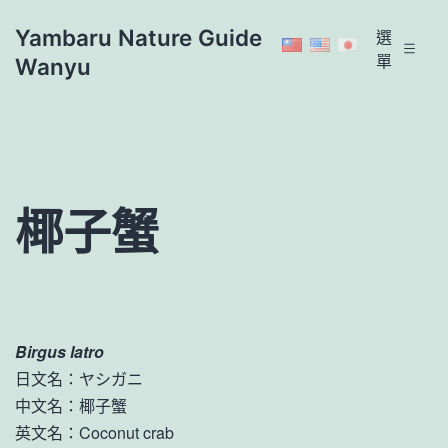
跳
Yambaru Nature Guide
選
至
單
Wanyu
主
要
內
容
椰子蟹
Birgus latro
日文名：ヤシガニ
中文名：椰子蟹
英文名：Coconut crab