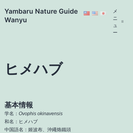
コ
Yambaru Nature Guide
メ
ン
ニ
Wanyu
テ
ュ
ン
ー
ツ
へ
ス
キ
ヒメハブ
ッ
プ
基本情報
学名：
Ovophis okinavensis
和名：ヒメハブ
中国語名：姬波布、沖繩烙鐵頭