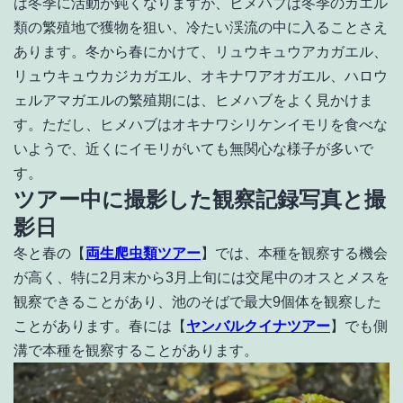
は冬季に活動が鈍くなりますが、ヒメハブは冬季のカエル
類の繁殖地で獲物を狙い、冷たい渓流の中に入ることさえ
あります。冬から春にかけて、リュウキュウアカガエル、
リュウキュウカジカガエル、オキナワアオガエル、ハロウ
ェルアマガエルの繁殖期には、ヒメハブをよく見かけま
す。ただし、ヒメハブはオキナワシリケンイモリを食べな
いようで、近くにイモリがいても無関心な様子が多いで
す。
ツアー中に撮影した観察記録写真と撮
影日
冬と春の【
両生爬虫類ツアー
】では、本種を観察する機会
が高く、特に2月末から3月上旬には交尾中のオスとメスを
観察できることがあり、池のそばで最大9個体を観察した
ことがあります。春には【
ヤンバルクイナツアー
】でも側
溝で本種を観察することがあります。