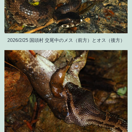
2026/2/25 国頭村 交尾中のメス（前方）とオス（後方）