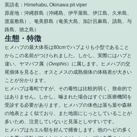
英語名：Himehabu, Okinawa pit viper
原産地：沖縄群島（沖縄島、伊平屋島、伊江島、久米島、
渡嘉敷島）、奄美群島（奄美大島、加計呂麻島、請島、与
路島、徳之島）
生態・特徴
ヒメハブの最大体長は80cmでハブよりも小型であること
からこの名前がつけられました。しかし、実際にはハブと
違い、ヤマバフ属（
Ovophis
）に属します。ヒメハブの交
尾個体を見ると、オスとメスの成熟個体の体格差が大きい
ことが分かります。
ヒメハブは毒蛇ですが、その毒性は比較的弱く、致命的で
はありません。しかし、噛まれた場合はすぐに医療機関を
受診する必要があります。ヒメハブの体色は落ち葉や森林
の地表とよく似ており、また地面にじっとしていることが
多いため、注意していないと見落としやすいです。
ヒメハブはカエル類を好んで捕食します。他のヘビの多く