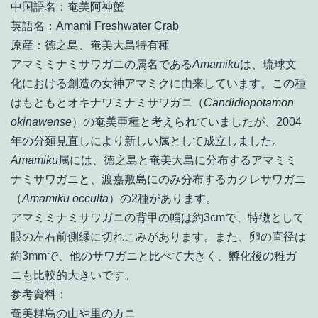
中国語名：奄美阿神蟹
英語名：Amami Freshwater Crab
原産：徳之島、奄美大島特有種
アマミミナミサワガニの属名である
Amamiku
は、琉球文
化における創造の女神アマミクに由来しています。この種
はもともとオキナワミナミサワガニ（
Candidiopotamon
okinawense
）の奄美亜種と考えられていましたが、2004
年の分類見直しにより新しい属として成立しました。
Amamiku
属には、徳之島と奄美大島に分布するアマミミ
ナミサワガニと、渡嘉敷島にのみ分布するカクレサワガニ
（
Amamiku occulta
）の2種があります。
アマミミナミサワガニの背甲の幅は約3cmで、特徴として
眼の左右前側縁に切れこみがあります。また、卵の直径は
約3mmで、他のサワガニと比べて大きく、孵化後の稚ガ
ニも比較的大きいです。
参考資料：
奄美群島の山や里のカニ