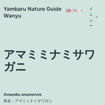
コ
Yambaru Nature Guide
メ
ン
ニ
Wanyu
テ
ュ
ン
ー
ツ
へ
ス
キ
アマミミナミサワ
ッ
プ
ガニ
Amamiku amamensis
和名：アマミミナミサワガニ