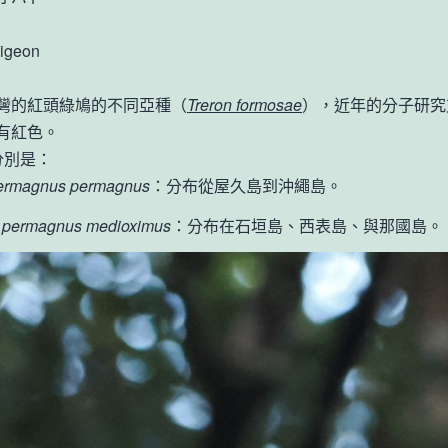
igeon
灣的紅頭綠鳩的不同亞種（
Treron formosae
），近年的分子研究
有紅色。
分別是：
permagnus permagnus
：分布從屋久島到沖繩島。
n permagnus medioximus
：分布在石垣島、西表島、與那國島。