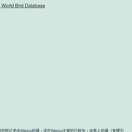
 World Bird Database
的照片是由Wanyu拍攝，或在Wanyu主導的行程中，由客人拍攝（會標示