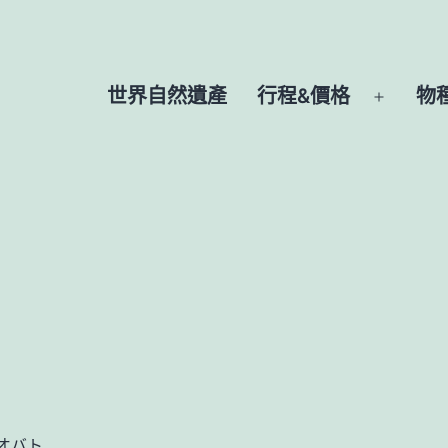
世界自然遺產
行程&價格
物
開
啟
選
單
オバト