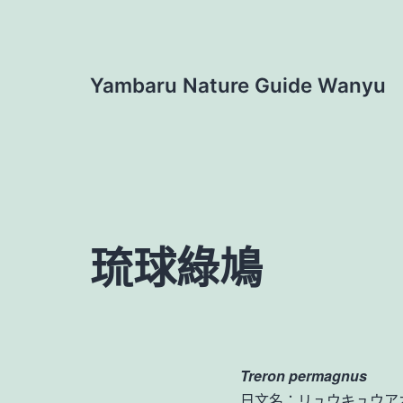
跳
至
主
Yambaru Nature Guide Wanyu
要
內
容
琉球綠鳩
Treron permagnus
日文名：リュウキュウア