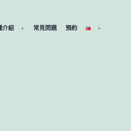
種介紹
常見問題
預約
開
開
啟
啟
選
選
單
單