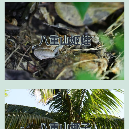
八重山姬蛙
八重山椰子