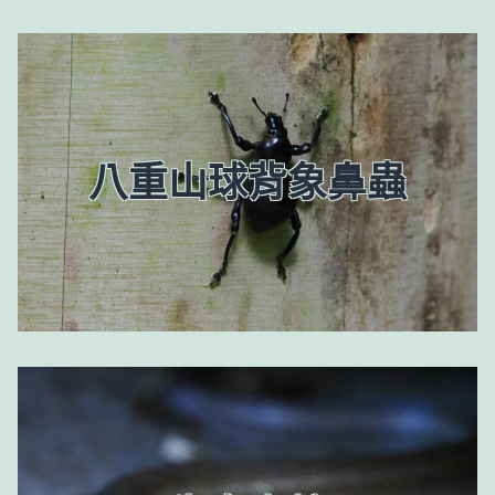
八重山球背象鼻蟲