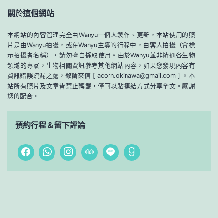
關於這個網站
本網站的內容管理完全由Wanyu一個人製作、更新，本站使用的照
片是由Wanyu拍攝，或在Wanyu主導的行程中，由客人拍攝（會標
示拍攝者名稱），請勿擅自擷取使用。由於Wanyu並非精通各生物
領域的專家，生物相關資訊參考其他網站內容，如果您發現內容有
資訊錯誤疏漏之處，敬請來信 [ acorn.okinawa@gmail.com ] 。本
站所有照片及文章皆禁止轉載，僅可以貼連結方式分享全文。感謝
您的配合。
預約行程＆留下評論