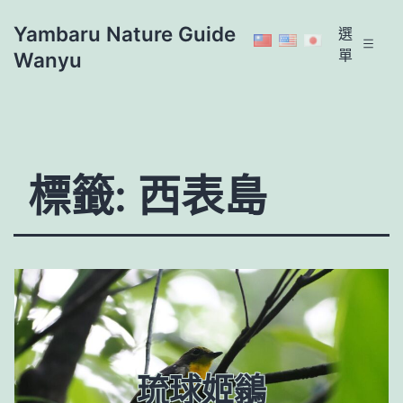
跳
Yambaru Nature Guide
選
至
單
Wanyu
主
要
內
容
標籤:
西表島
琉球姬鶲