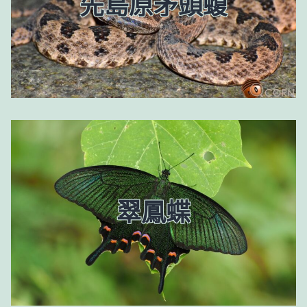
先島原矛頭蝮
翠鳳蝶