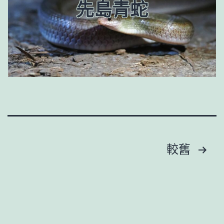
先島青蛇
文
章
較舊
分
頁