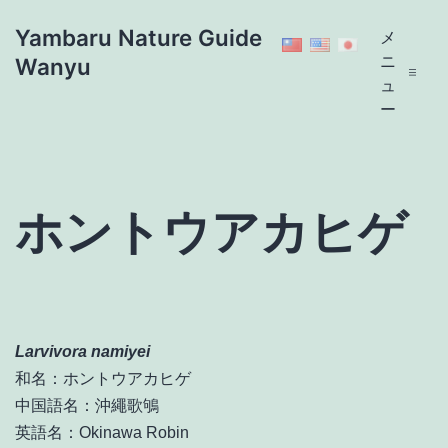
コ
Yambaru Nature Guide
メ
ン
ニ
Wanyu
テ
ュ
ン
ー
ツ
へ
ス
キ
ホントウアカヒゲ
ッ
プ
Larvivora
namiyei
和名：ホントウアカヒゲ
中国語名：沖繩歌鴝
英語名：Okinawa Robin