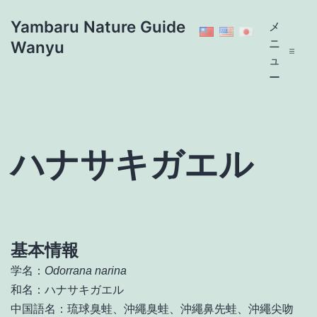
コ
Yambaru Nature Guide
メ
ン
ニ
Wanyu
テ
ュ
ン
ー
ツ
へ
ス
キ
ハナサキガエル
ッ
プ
基本情報
学名：
Odorrana narina
和名：ハナサキガエル
中国語名：琉球臭蛙、沖繩臭蛙、沖繩鼻先蛙、沖繩尖吻