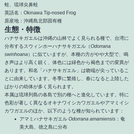
蛙、琉球尖鼻蛙
英語名：Okinawa Tip-nosed Frog
原産地：沖縄島北部固有種
生態・特徴
ハナサキガエルは沖縄の山林でよく見られる種で、台湾に
分布するスウィンホーハナサキガエル（
Odorrana
swinhoana
）に似ていますが、本種の方がやや大型で、鳴
き声はより高く鋭く、体色には緑色から褐色までの変異が
あります。和名「ハナサキガエル」は吻端が尖っているこ
とに由来しています。冬季に繁殖し、春になると上陸した
ばかりの幼体が多く見られます。
本属は琉球列島の各島で別の種へと進化しています。特に
色彩が著しく異なるオキナワイシカワガエルやアマミイシ
カワガエルのほか、以下のような種が知られています：
アマミハナサキガエル
Odorrana amamiensis
：奄
美大島、徳之島に分布