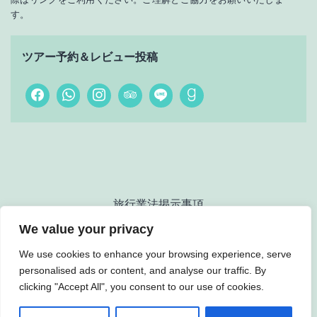
す。
ツアー予約＆レビュー投稿
旅行業法掲示事項
We value your privacy
We use cookies to enhance your browsing experience, serve
personalised ads or content, and analyse our traffic. By
Yambaru Nature Guide Wanyu
clicking "Accept All", you consent to our use of cookies.