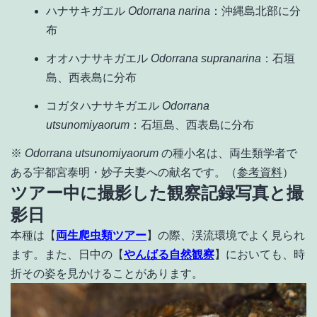
ハナサキガエル
Odorrana narina
：沖縄島北部に分
布
オオハナサキガエル
Odorrana supranarina
：石垣
島、西表島に分布
コガタハナサキガエル
Odorrana
utsunomiyaorum
：石垣島、西表島に分布
※
Odorrana utsunomiyaorum
の種小名は、両生類学者で
ある宇都宮泰明・妙子夫妻への献名です。（
参考資料
）
ツアー中に撮影した観察記録写真と撮
影日
本種は【
両生爬虫類ツアー
】の際、渓流環境でよく見られ
ます。また、日中の【
やんばる自然観察
】においても、時
折その姿を見かけることがあります。