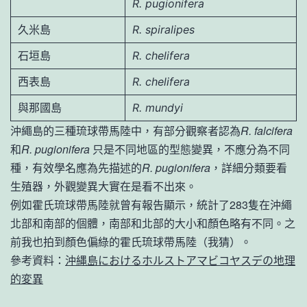
R. pugionifera
久米島
R. spiralipes
石垣島
R. chelifera
西表島
R. chelifera
與那國島
R. mundyi
沖繩島的三種琉球帶馬陸中，有部分觀察者認為
R. falcifera
和
R. pugionifera
只是不同地區的型態變異，不應分為不同
種，有效學名應為先描述的
R. pugionifera
，詳細分類要看
生殖器，外觀變異大實在是看不出來。
例如霍氏琉球帶馬陸就曾有報告顯示，統計了283隻在沖繩
北部和南部的個體，南部和北部的大小和顏色略有不同。之
前我也拍到顏色偏綠的霍氏琉球帶馬陸（我猜）。
參考資料：
沖縄島におけるホルストアマビコヤスデの地理
的変異