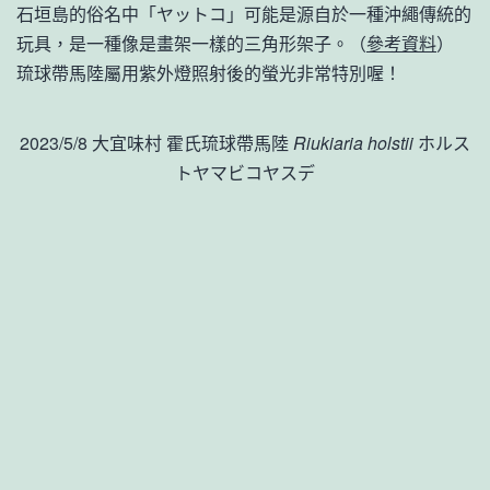
石垣島的俗名中「ヤットコ」可能是源自於一種沖繩傳統的
玩具，是一種像是畫架一樣的三角形架子。（
參考資料
）
琉球帶馬陸屬用紫外燈照射後的螢光非常特別喔！
2023/5/8 大宜味村 霍氏琉球帶馬陸
Riukiaria holstii
ホルス
トヤマビコヤスデ