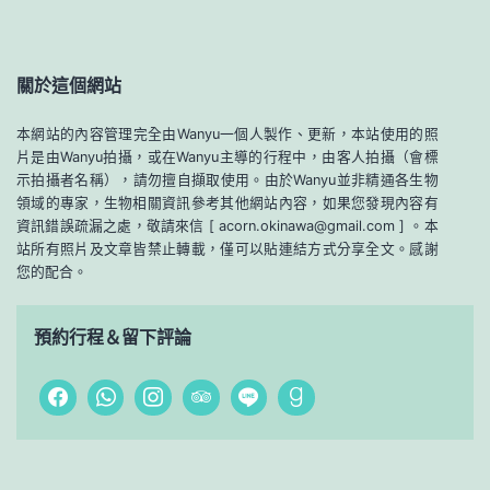
關於這個網站
本網站的內容管理完全由Wanyu一個人製作、更新，本站使用的照
片是由Wanyu拍攝，或在Wanyu主導的行程中，由客人拍攝（會標
示拍攝者名稱），請勿擅自擷取使用。由於Wanyu並非精通各生物
領域的專家，生物相關資訊參考其他網站內容，如果您發現內容有
資訊錯誤疏漏之處，敬請來信 [ acorn.okinawa@gmail.com ] 。本
站所有照片及文章皆禁止轉載，僅可以貼連結方式分享全文。感謝
您的配合。
預約行程＆留下評論