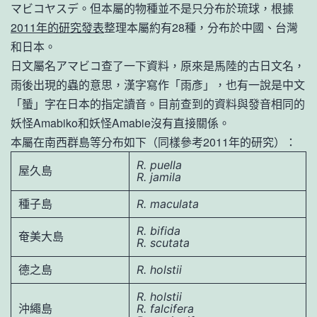
マビコヤスデ。但本屬的物種並不是只分布於琉球，根據
2011年的研究發表
整理本屬約有28種，分布於中國、台灣
和日本。
日文屬名アマビコ查了一下資料，原來是馬陸的古日文名，
雨後出現的蟲的意思，漢字寫作「雨彥」，也有一說是中文
「蜑」字在日本的指定讀音。目前查到的資料與發音相同的
妖怪Amabiko和妖怪Amabie沒有直接關係。
本屬在南西群島等分布如下（同樣參考2011年的研究）：
R. puella
屋久島
R. jamila
種子島
R. maculata
R. bifida
奄美大島
R. scutata
德之島
R. holstii
R. holstii
沖繩島
R. falcifera