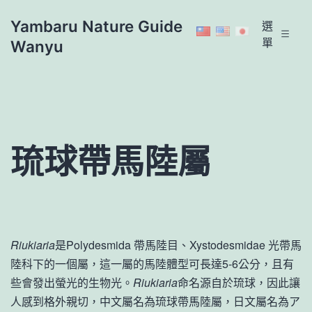
跳
Yambaru Nature Guide
選
至
單
Wanyu
主
要
內
容
琉球帶馬陸屬
Riukiaria
是Polydesmida 帶馬陸目、Xystodesmidae 光帶馬
陸科下的一個屬，這一屬的馬陸體型可長達5-6公分，且有
些會發出螢光的生物光。
Riukiaria
命名源自於琉球，因此讓
人感到格外親切，中文屬名為琉球帶馬陸屬，日文屬名為ア