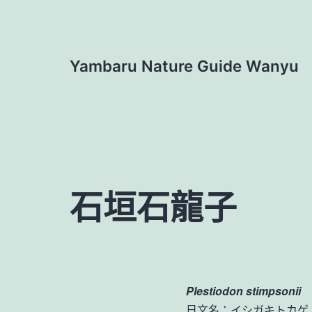
跳
至
主
Yambaru Nature Guide Wanyu
要
內
容
石垣石龍子
Plestiodon stimpsonii
日文名：イシガキトカゲ