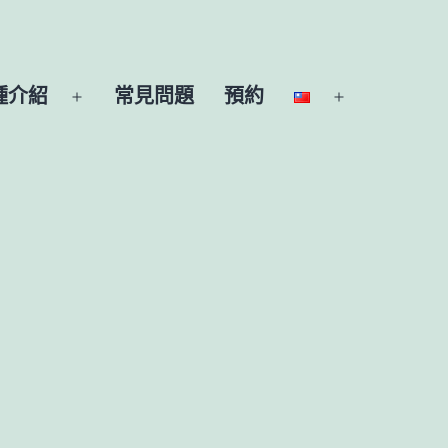
種介紹
常見問題
預約
開
開
啟
啟
選
選
單
單