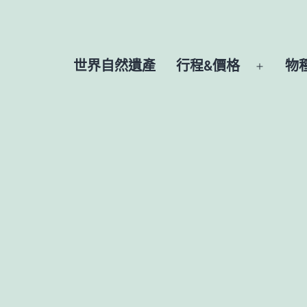
世界自然遺產
行程&價格
物
開
啟
選
單