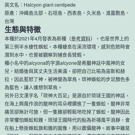
英文名：Halcyon giant centipede
原產：沖繩島北部、石垣島、西表島、久米島、渡嘉敷島、
台灣
生態與特徵
本種於2021年4月發表為新種（
參考資料
），也是世界上的
第三例半水棲性蜈蚣，本種棲息在溪流環境，感到危險時會
潛到水中，也曾被觀察到捕食長臂蝦。
種小名中的
alcyona
的字源
alcyone
是希臘神話中風神的女
兒，結婚後與其丈夫生活美滿，卻把自己比喻為宙斯和赫
拉，因此惹怒了神，被神變為翠鳥。琉神蜈蚣的步足顏色多
為藍色，讓人連想到翠鳥。
另外日文漢字名「琉神大百足」是源自於琉球王國的神話，
在海上興風作浪的龍神的耳朵裡鑽進了一隻蜈蚣，龍神非常
痛苦卻無計可施，但一隻雞卻輕鬆地吃掉了蜈蚣，龍神因此
非常懼怕蜈蚣和雞，琉球王國時代的船為祈禱風平浪靜，會
在船上懸掛蜈蚣旗和雞的圖像，用以震懾龍神。故事中雖是