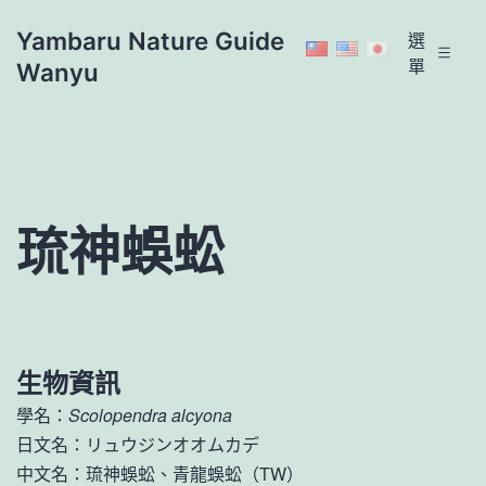
跳
Yambaru Nature Guide
選
至
單
Wanyu
主
要
內
容
琉神蜈蚣
生物資訊
學名：
Scolopendra alcyona
日文名：リュウジンオオムカデ
中文名：琉神蜈蚣、青龍蜈蚣（TW）