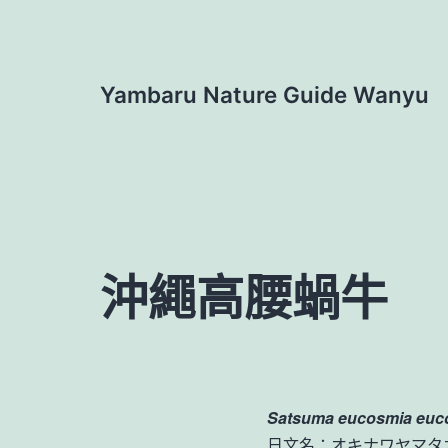
跳
至
主
Yambaru Nature Guide Wanyu
要
內
容
沖繩高腰蝸牛
Satsuma eucosmia
euc
日文名：オキナワヤマタ