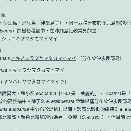
ia
、伊江島、瀨底島、津堅島等），另一亞種分布於鹿兒島縣的沖
tsuma
）的樹棲種類中，在沖繩島比較常見的是：
i
シラユキヤマタカマイマイ
a
ensis
オキノエラブヤマタカマイマイ
（分布於沖永良部島）
smia
オキナワヤマタカマイマイ
?) ヤンバルヤマタカマイマイ (?)
色變異大，種小名
eucosmia
中
-eu
是「美麗的」、
-cosmia
是「
紋的高腰蝸牛。除了
S. e. erabuensis
亞種是僅分布於沖永良部
uma eucosmia
中分布於恩納村以南，殼高比較低的維持
S. e. e
高比較高，顏色比較紅的分為另一亞種（
S. e. ssp.
），但目前此