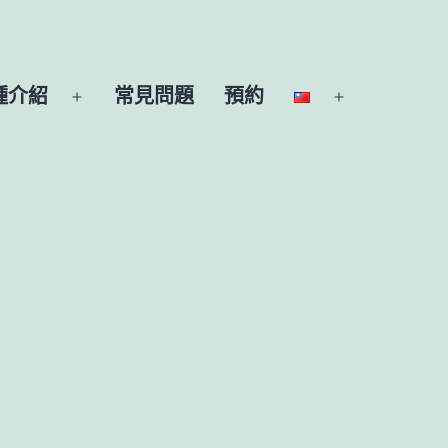
種介紹
常見問題
預約
開
開
啟
啟
選
選
單
單