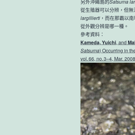
另外沖繩島的
Satsuma larg
從生殖器可以分辨，但無
largillierti
，而在那霸以南
從外觀分辨是哪一種。
參考資料：
Kameda, Yuichi
, and
Ma
Satsuma
) Occurring in t
vol. 66, no. 3–4, Mar. 20