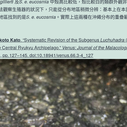
illierti
及
S. e. eucosmia
中殼高比較低，殼比較白的類群外觀非
法觀察生殖器的狀況下，只能從分布地區稍微分辨：基本上在本
地區找到的是
S. e. eucosmia
。實際上這兩種在沖繩分布的重疊
koto Kato
. “Systematic Revision of the Subgenus
Luchuhadra
(
he Central Ryukyu Archipelago.”
Venus: Journal of the Malacolog
08, pp. 127–145. doi:10.18941/venus.66.3‑4_127