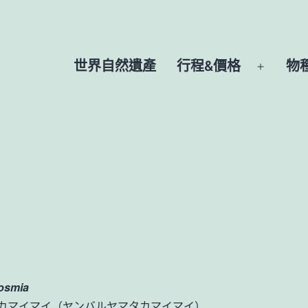
世界自然遺產
行程&價格
物
開
啟
選
單
osmia
カマイマイ（ヤンバルヤマタカマイマイ）