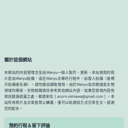
關於這個網站
本網站的內容管理完全由Wanyu一個人製作、更新，本站使用的照
片是由Wanyu拍攝，或在Wanyu主導的行程中，由客人拍攝（會標
示拍攝者名稱），請勿擅自擷取使用。由於Wanyu並非精通各生物
領域的專家，生物相關資訊參考其他網站內容，如果您發現內容有
資訊錯誤疏漏之處，敬請來信 [ acorn.okinawa@gmail.com ] 。本
站所有照片及文章皆禁止轉載，僅可以貼連結方式分享全文。感謝
您的配合。
預約行程＆留下評論