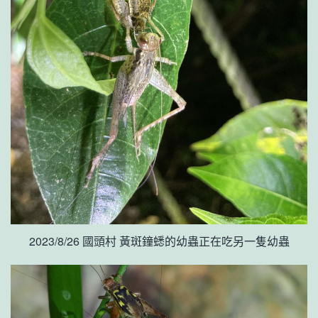
2023/8/26 國頭村 黃斑鐘蟋的幼蟲正在吃另一隻幼蟲