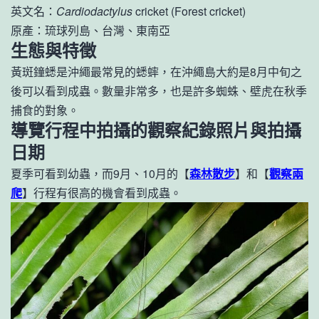
英文名：
Cardiodactylus
cricket (Forest cricket)
原產：琉球列島、台灣、東南亞
生態與特徵
黃斑鐘蟋是沖繩最常見的蟋蟀，在沖繩島大約是8月中旬之
後可以看到成蟲。數量非常多，也是許多蜘蛛、壁虎在秋季
捕食的對象。
導覽行程中拍攝的觀察紀錄照片與拍攝
日期
夏季可看到幼蟲，而9月、10月的【
森林散步
】和【
觀察兩
爬
】行程有很高的機會看到成蟲。