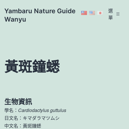
跳
Yambaru Nature Guide
選
至
單
Wanyu
主
要
內
容
黃斑鐘蟋
生物資訊
學名：
Cardiodactylus guttulus
日文名：キマダラマツムシ
中文名：黃斑鐘蟋